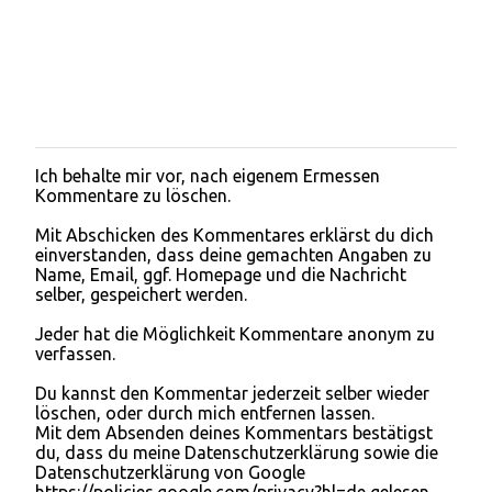
Ich behalte mir vor, nach eigenem Ermessen
K
Kommentare zu löschen.
o
m
Mit Abschicken des Kommentares erklärst du dich
m
einverstanden, dass deine gemachten Angaben zu
e
Name, Email, ggf. Homepage und die Nachricht
n
selber, gespeichert werden.
t
a
Jeder hat die Möglichkeit Kommentare anonym zu
r
verfassen.
v
e
Du kannst den Kommentar jederzeit selber wieder
r
löschen, oder durch mich entfernen lassen.
ö
Mit dem Absenden deines Kommentars bestätigst
f
du, dass du meine Datenschutzerklärung sowie die
f
Datenschutzerklärung von Google
e