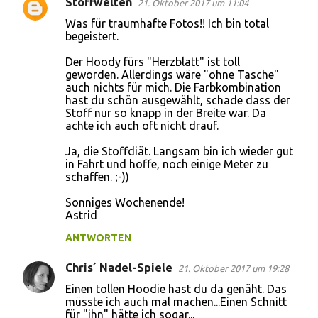
Stoffwelten
21. Oktober 2017 um 11:04
Was für traumhafte Fotos!! Ich bin total
begeistert.
Der Hoody fürs "Herzblatt" ist toll
geworden. Allerdings wäre "ohne Tasche"
auch nichts für mich. Die Farbkombination
hast du schön ausgewählt, schade dass der
Stoff nur so knapp in der Breite war. Da
achte ich auch oft nicht drauf.
Ja, die Stoffdiät. Langsam bin ich wieder gut
in Fahrt und hoffe, noch einige Meter zu
schaffen. ;-))
Sonniges Wochenende!
Astrid
ANTWORTEN
Chris´ Nadel-Spiele
21. Oktober 2017 um 19:28
Einen tollen Hoodie hast du da genäht. Das
müsste ich auch mal machen...Einen Schnitt
für "ihn" hätte ich sogar...