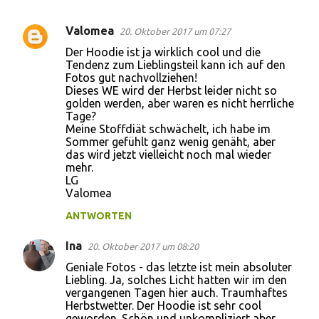
Valomea
20. Oktober 2017 um 07:27
K
Der Hoodie ist ja wirklich cool und die
o
Tendenz zum Lieblingsteil kann ich auf den
Fotos gut nachvollziehen!
m
Dieses WE wird der Herbst leider nicht so
m
golden werden, aber waren es nicht herrliche
Tage?
e
Meine Stoffdiät schwächelt, ich habe im
n
Sommer gefühlt ganz wenig genäht, aber
das wird jetzt vielleicht noch mal wieder
t
mehr.
a
LG
Valomea
r
ANTWORTEN
e
Ina
20. Oktober 2017 um 08:20
Geniale Fotos - das letzte ist mein absoluter
Liebling. Ja, solches Licht hatten wir im den
vergangenen Tagen hier auch. Traumhaftes
Herbstwetter. Der Hoodie ist sehr cool
geworden. Schön und unkompliziert aber