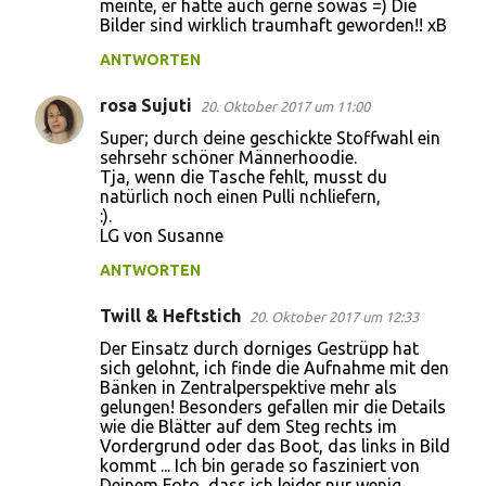
meinte, er hätte auch gerne sowas =) Die
Bilder sind wirklich traumhaft geworden!! xB
ANTWORTEN
rosa Sujuti
20. Oktober 2017 um 11:00
Super; durch deine geschickte Stoffwahl ein
sehrsehr schöner Männerhoodie.
Tja, wenn die Tasche fehlt, musst du
natürlich noch einen Pulli nchliefern,
:).
LG von Susanne
ANTWORTEN
Twill & Heftstich
20. Oktober 2017 um 12:33
Der Einsatz durch dorniges Gestrüpp hat
sich gelohnt, ich finde die Aufnahme mit den
Bänken in Zentralperspektive mehr als
gelungen! Besonders gefallen mir die Details
wie die Blätter auf dem Steg rechts im
Vordergrund oder das Boot, das links in Bild
kommt ... Ich bin gerade so fasziniert von
Deinem Foto, dass ich leider nur wenig