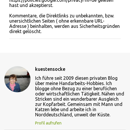
https://policies.google.com/privacy?hl=de gelesen
n
hast und akzeptierst.
t
l
Kommentare, die Direktlinks zu unbekannten, bzw.
i
unersichtlichen Seiten ( ohne erkennbare URL-
c
Adresse ) beinhalten, werden aus Sicherheitsgründen
h
direkt gelöscht.
e
n
kuestensocke
Ich führe seit 2009 diesen privaten Blog
über meine Handarbeits-Hobbies. Ich
blogge ohne Bezug zu einer beruflichen
oder wirtschaftlichen Tätigkeit. Nähen und
Stricken sind ein wunderbarer Ausgleich
zur Kopfarbeit. Gemeinsam mit Mann und
Katzen lebe und arbeite ich in
Norddeutschland, unweit der Küste.
Profil aufrufen